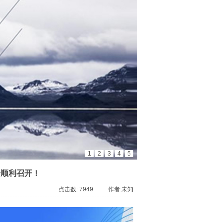
1
2
3
4
5
会顺利召开！
点击数: 7949 作者:未知